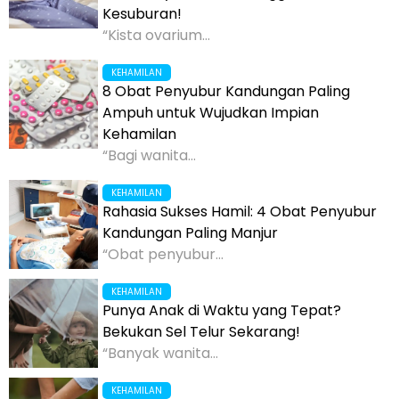
Kesuburan!
“Kista ovarium...
KEHAMILAN
8 Obat Penyubur Kandungan Paling
Ampuh untuk Wujudkan Impian
Kehamilan
“Bagi wanita...
KEHAMILAN
Rahasia Sukses Hamil: 4 Obat Penyubur
Kandungan Paling Manjur
“Obat penyubur...
KEHAMILAN
Punya Anak di Waktu yang Tepat?
Bekukan Sel Telur Sekarang!
“Banyak wanita...
KEHAMILAN